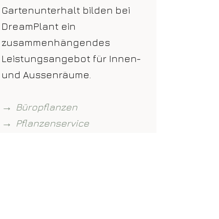
Gartenunterhalt bilden bei
DreamPlant ein
zusammenhängendes
Leistungsangebot für Innen-
und Aussenräume.
→
Büropflanzen
→
Pflanzenservice
→
Gartenbau
→
Aussenbegrünung
→
Gartenunterhalt