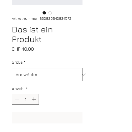
Artikelnummer: 632835642834572
Das ist ein
Produkt
Preis
CHF 40.00
Größe
*
Anzahl
*
In den Warenkorb