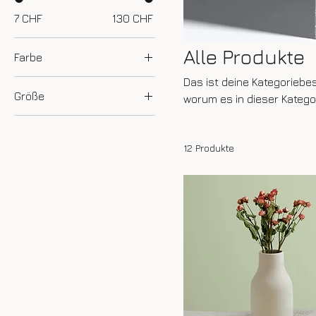
7 CHF
130 CHF
Alle Produkte
Farbe
Das ist deine Kategoriebes
Größe
worum es in dieser Katego
250 ml
500 ml
12 Produkte
80 ml
Einheitsgröße
L
M
S