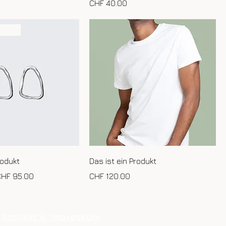
Preis
CHF 40.00
gebot
rodukt
Das ist ein Produkt
is
ale-Preis
Preis
CHF 95.00
CHF 120.00
Kontakt & Impressum