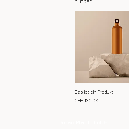
Preis
CHF 7.50
Das ist ein Produkt
Preis
CHF 130.00
DreamPlant GmbH