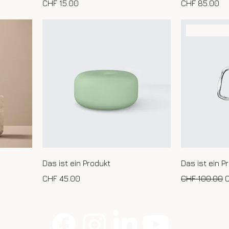
Preis
Preis
CHF 15.00
CHF 85.00
Aktionsan
Das ist ein Produkt
Das ist ein P
Preis
Standardpre
S
CHF 45.00
CHF 100.00